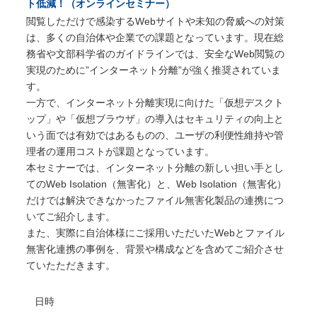
ト低減！（オンラインセミナー）
閲覧しただけで感染するWebサイトや未知の脅威への対策
は、多くの自治体や企業での課題となっています。現在総
務省や文部科学省のガイドラインでは、安全なWeb閲覧の
実現のために”インターネット分離”が強く推奨されていま
す。
一方で、インターネット分離実現に向けた「仮想デスクト
ップ」や「仮想ブラウザ」の導入はセキュリティの向上と
いう面では有効ではあるものの、ユーザの利便性維持や管
理者の運用コストが課題となっています。
本セミナーでは、インターネット分離の新しい担い手とし
てのWeb Isolation（無害化）と、Web Isolation（無害化）
だけでは解決できなかったファイル無害化製品の連携につ
いてご紹介します。
また、実際に自治体様にご採用いただいたWebとファイル
無害化連携の事例を、背景や構成などを含めてご紹介させ
ていたただきます。
日時