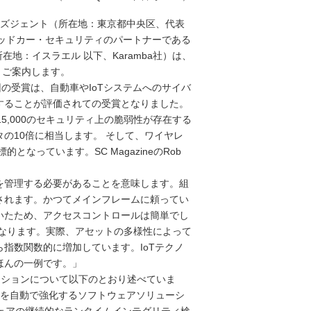
ズジェント（所在地：東京都中央区、代表
クテッドカー・セキュリティのパートナーである
otan 所在地：イスラエル 以下、Karamba社）は、
たので、ご案内します。
回の受賞は、自動車やIoTシステムへのサイバ
することが評価されての受賞となりました。
,000のセキュリティ上の脆弱性が存在する
の10倍に相当します。 そして、ワイヤレ
なっています。SC MagazineのRob
を管理する必要があることを意味します。組
されます。かつてメインフレームに頼ってい
いたため、アクセスコントロールは簡単でし
になります。実際、アセットの多様性によって
指数関数的に増加しています。IoTテクノ
ほんの一例です。」
自社のソリューションについて以下のとおり述べていま
ェアを自動で強化するソフトウェアソリューシ