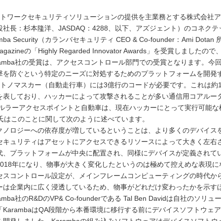
トワークセキュリティソリューションの提供を主業務とする株式会社ア
役社長：杉本隆洋、JASDAQ：4288、以下、アズジェント）のコネ
amba Security（カランバセキュリティ CEO & Co-founder：Ami D
Magazineの「Highly Regarded Innovator Awards」を受賞しまし
ramba社の受賞は、アクセスコントロール部門での受賞となります。今
撃を防ぐという特定のニーズに対処するためのプラットフォームを開発
トノマスカー（自動走行車）には3億行のコードが必要です。これは約15
を表しており、ハッカーによって攻撃されることが多い通信用コアルータ
セルラーアクセスポイントと自動車は、現在ハッカーにとって実行可能な標的と
te氏はこのことに関して次のように述べています。
クノロジーへの依存度が増しているということは、より多くのデバイス
セキュリティはアセットにアクセスできるリソースによって大きく左右
代、プラットフォームが中央に配置され、同様にデバイスが定義されて
2018年になり、物事が大きく変化したというのは極めて控えめな表現
セスコントロール設定が、メインフレームコンピューティングの時代から
ーは企業内に広く浸透しているため、物事がどれだけ変わったかを示す
amba社のR&DのVP& Co-founderである Tal Ben Davidは
「KarambaはQA段階から本番環境に移行する前にデバイスソフトウ