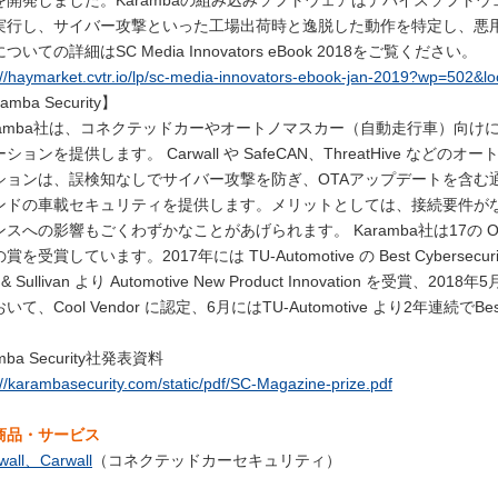
を開発しました。Karambaの組み込みソフトウェアはデバイスソフト
実行し、サイバー攻撃といった工場出荷時と逸脱した動作を特定し、悪
ついての詳細はSC Media Innovators eBook 2018をご覧ください。
://haymarket.cvtr.io/lp/sc-media-innovators-ebook-jan-2019?wp=502&l
amba Security】
ramba社は、コネクテッドカーやオートノマスカー（自動走行車）向け
ションを提供します。 Carwall や SafeCAN、ThreatHive 
ションは、誤検知なしでサイバー攻撃を防ぎ、OTAアップデートを含む
ンドの車載セキュリティを提供します。メリットとしては、接続要件が
スへの影響もごくわずかなことがあげられます。 Karamba社は17の OE
を受賞しています。2017年には TU-Automotive の Best Cybersecurity Pr
t & Sullivan より Automotive New Product Innovation を受賞、
いて、Cool Vendor に認定、6月にはTU-Automotive より2年連続でBest 
mba Security社発表資料
://karambasecurity.com/static/pdf/SC-Magazine-prize.pdf
商品・サービス
wall、Carwall
（コネクテッドカーセキュリティ）