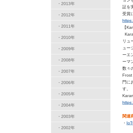
ョン
・2013年
証を
受賞に
・2012年
https
・2011年
【Kar
Ka
・2010年
リュー
ュー
・2009年
ーエ
・2008年
ーマン
数々の賞
・2007年
Fros
門にお
・2006年
す。
・2005年
Kara
https
・2004年
関連
・2003年
・
IoT
・2002年