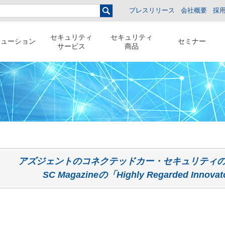
プレスリリース
会社概要
採
セキュリティ
セキュリティ
リューション
セミナー
サービス
商品
アズジェントのコネクテッドカー・セキュリティのパ
SC Magazineの「Highly Regarded Innov