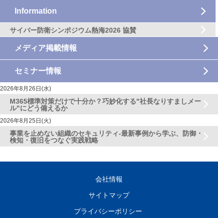
Information
サイバー防衛シンポジウム熱海2026 協賛
メディア掲載情報
セミナー情報
2026年8月26日(水)
M365標準対策だけで十分か？巧妙化する"社長なりすましメー
ル"にどう備えるか
2026年8月25日(火)
事業を止めない組織のセキュリティ-最新事例から学ぶ、防御・
検知・復旧をつなぐ実践戦略
会社情報
サイトマップ
プライバシーポリシー