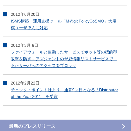
2012年6月20日
ISMS構築・運用支援ツール「M@gicPolicyCoSMO」大規
模ユーザ導入に対応
2012年3月 6日
ファイアウォールと連動したサービスでボット等の標的型
攻撃を防御～アズジェントの脅威情報リストサービスで、
不正サーバへのアクセスをブロック
2012年2月22日
チェック・ポイント社より、通算9回目となる「Distributor
of the Year 2011」を受賞
最新のプレスリリース