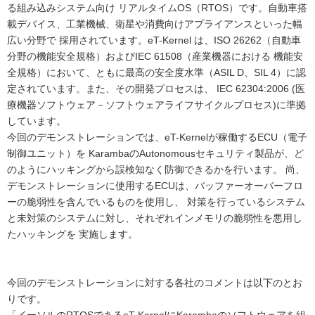
る組み込みシステム向け リアルタイムOS（RTOS）です。自動車搭
載デバイス、工業機械、衛星や消費向けアプライアンスといった幅
広い分野で 採用されています。eT-Kernel は、ISO 26262（自動車
分野の機能安全規格）およびIEC 61508（産業機器における 機能安
全規格）において、ともに最高の安全度水準（ASIL D、SIL 4）に認
定されています。また、その開発プロセスは、 IEC 62304:2006 (医
療機器ソフトウェア－ソフトウェアライフサイクルプロセス)に準拠
しています。
今回のデモンストレーションでは、eT-Kernelが稼働するECU（電子
制御ユニット）を KarambaのAutonomousセキュリティ製品が、ど
のようにハッキングから誤検知なく防御できるかを行います。 尚、
デモンストレーションに使用するECUは、バッファーオーバーフロ
ーの脆弱性を含んでいるものを使用し、 対策を行っているシステム
と未対策のシステムに対し、それぞれインメモリの脆弱性を悪用し
たハッキングを 実施します。
今回のデモンストレーションに対する各社のコメントは以下のとお
りです。