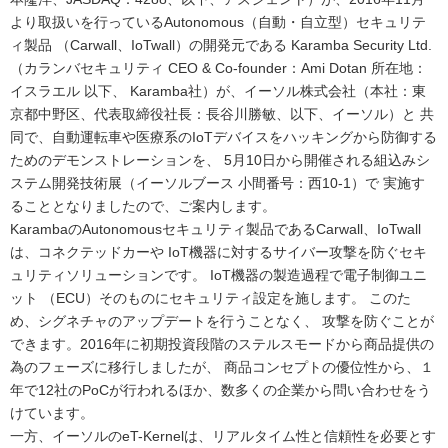
より取扱いを行っているAutonomous（自動・自立型）セキュリテ
ィ製品 （Carwall、IoTwall）の開発元である Karamba Security Ltd.
（カランバセキュリティ CEO & Co-founder：Ami Dotan 所在地：
イスラエル 以下、 Karamba社）が、イーソル株式会社（本社：東
京都中野区、代表取締役社長：長谷川勝敏、以下、イーソル）と 共
同で、自動運転車や医療系のIoTデバイスをハッキングから防御する
ためのデモンストレーションを、 5月10日から開催される組込みシ
ステム開発技術展（イーソルブース 小間番号：西10-1）で 実施す
ることとなりましたので、ご案内します。
KarambaのAutonomousセキュリティ製品であるCarwall、IoTwall
は、コネクテッドカーや IoT機器に対するサイバー攻撃を防ぐセキ
ュリティソリューションです。 IoT機器の製造過程で電子制御ユニ
ット （ECU）そのものにセキュリティ設定を施します。 このた
め、シグネチャのアップデートを行うことなく、 攻撃を防ぐことが
できます。2016年に初期投資段階のステルスモードから商品提供の
為のフェーズに移行しましたが、 商品コンセプトの優位性から、１
年で12社のPoCが行われるほか、数多くの企業から問い合わせをう
けています。
一方、イーソルのeT-Kernelは、リアルタイム性と信頼性を必要とす