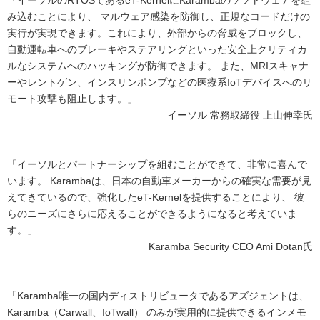
「イーソルのRTOSであるeT-KernelにKarambaのソフトウェアを組
み込むことにより、 マルウェア感染を防御し、正規なコードだけの
実行が実現できます。これにより、外部からの脅威をブロックし、
自動運転車へのブレーキやステアリングといった安全上クリティカ
ルなシステムへのハッキングが防御できます。 また、MRIスキャナ
ーやレントゲン、インスリンポンプなどの医療系IoTデバイスへのリ
モート攻撃も阻止します。」
イーソル 常務取締役 上山伸幸氏
「イーソルとパートナーシップを組むことができて、非常に喜んで
います。 Karambaは、日本の自動車メーカーからの確実な需要が見
えてきているので、強化したeT-Kernelを提供することにより、 彼
らのニーズにさらに応えることができるようになると考えていま
す。」
Karamba Security CEO Ami Dotan氏
「Karamba唯一の国内ディストリビュータであるアズジェントは、
Karamba（Carwall、IoTwall） のみが実用的に提供できるインメモ