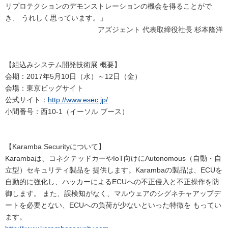
リプロテクションのデモンストレーションの機会を得ることがで
き、 うれしく思っています。」
アズジェント 代表取締役社長 杉本隆洋
【組込みシステム開発技術展 概要】
会期：2017年5月10日（水）～12日（金）
会場：東京ビッグサイト
公式サイト：
http://www.esec.jp/
小間番号：西10-1（イーソル ブース）
【Karamba Securityについて】
Karambaは、コネクテッドカーやIoT向けにAutonomous（自動・自
立型）セキュリティ製品を 提供します。Karambaの製品は、ECUを
自動的に強化し、ハッカーによるECUへの不正侵入と不正操作を防
御します。 また、誤検知がなく、マルウェアのシグネチャアップデ
ートを必要とない、ECUへの負荷が少ないといった特徴を もってい
ます。