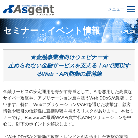
メニュー
セミナー・イベント情報
★金融事業者向けウェビナー★
止められない金融サービスを支える！AIで実現す
るWeb・API防御の最前線
金融サービスの安定運用を脅かす脅威として、AIを悪用した高度な
サイバー攻撃や、アプリケーション層を狙うWeb DDoSが急増して
います。特に、WebアプリケーションやAPIを通じた攻撃は、顧客
情報や取引の信頼性に直接影響を与えるリスクがあります。 本セミ
ナーでは、Radwareの最新WAAP(次世代WAF)ソリューションを中
心に、以下のポイントを解説します。
・Web DDoSなど最新の攻撃トレンドとAIを活用した攻撃の実態