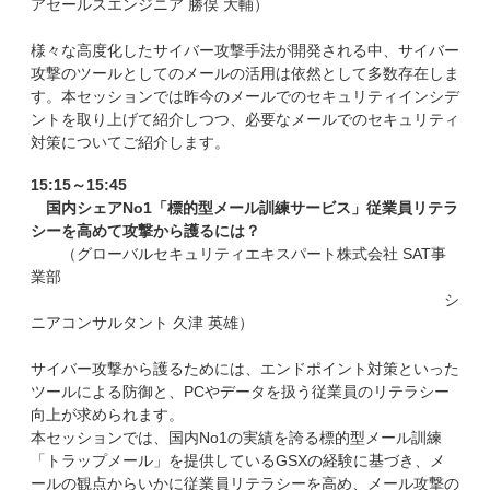
アセールスエンジニア 勝俣 大輔）
様々な高度化したサイバー攻撃手法が開発される中、サイバー
攻撃のツールとしてのメールの活用は依然として多数存在しま
す。本セッションでは昨今のメールでのセキュリティインシデ
ントを取り上げて紹介しつつ、必要なメールでのセキュリティ
対策についてご紹介します。
15:15～15:45
国内シェアNo1「標的型メール訓練サービス」従業員リテラ
シーを高めて攻撃から護るには？
（グローバルセキュリティエキスパート株式会社 SAT事
業部
シ
ニアコンサルタント 久津 英雄）
サイバー攻撃から護るためには、エンドポイント対策といった
ツールによる防御と、PCやデータを扱う従業員のリテラシー
向上が求められます。
本セッションでは、国内No1の実績を誇る標的型メール訓練
「トラップメール」を提供しているGSXの経験に基づき、メ
ールの観点からいかに従業員リテラシーを高め、メール攻撃の