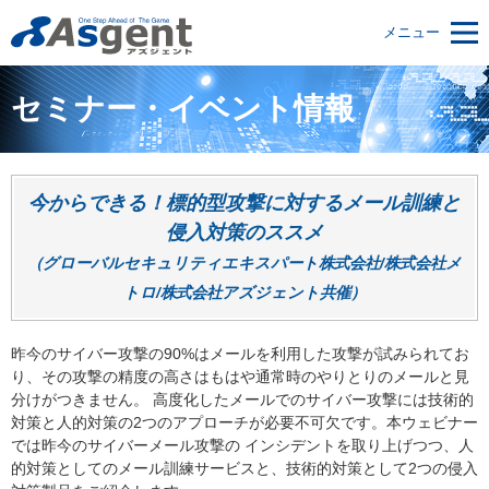
メニュー
セミナー・イベント情報
今からできる！標的型攻撃に対するメール訓練と
侵入対策のススメ
（グローバルセキュリティエキスパート株式会社/株式会社メ
トロ/株式会社アズジェント共催）
昨今のサイバー攻撃の90%はメールを利用した攻撃が試みられてお
り、その攻撃の精度の高さはもはや通常時のやりとりのメールと見
分けがつきません。 高度化したメールでのサイバー攻撃には技術的
対策と人的対策の2つのアプローチが必要不可欠です。本ウェビナー
では昨今のサイバーメール攻撃の インシデントを取り上げつつ、人
的対策としてのメール訓練サービスと、技術的対策として2つの侵入