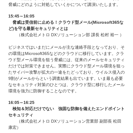
脅威にどのように対処していくかについて講演いたします。
15:45～16:05
脅威は受信前に止める！クラウド型メール(Microsoft365な
ど)を守る最新セキュリティとは
（株式会社メトロ DXソリューション部 課長 松村 裕一 ）
ビジネスではいまだにメールが主な連絡手段となっており、そ
の環境はMicrosoft365などのクラウドに移行しています。クラ
ウド型メール環境を狙う脅威には、従来のメールセキュリティ
だけでは対策できません。実際にクラウド型メール環境を狙っ
たサイバー攻撃が拡大の一途をたどっており、ウイルス侵入の
9割がメールからという調査結果も出ています。いま最も必要
なセキュリティ対策のひとつは、クラウド型に移行したメール
環境を強力に防御することなのです。
16:05～16:25
検知＆対応だけでない 強固な防御を備えたエンドポイント
セキュリティ
（株式会社メトロ DXソリューション営業部 副部長 松田
康宏）