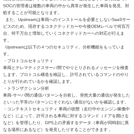
SOCの管理者は複数の車両の中から異常が発生した車両を発見、対
処することが可能となります。
また、Upstreamは車両へのインストールを必要としないSaaSサー
ビスのため、現存するコネクテッドカーや今後OEMレベルで何百万
台、何千万台と増加していくコネクテッドカーへの対応が行えま
す。
Upstreamは以下の４つのセキュリティ、分析機能をもっていま
す。
・プロトコルセキュリティ
車両とテレマティクスサーバ間でやりとりされるメッセージを検査
します。プロトコル構造を検証し、許可されているコマンドのやり
とりが行われているかを確認します。
・トランザクション分析
車両-サーバ間の通信パターンを分析し、突然大量の通信が発生した
といった平常のパターンにそぐわない通信がないかを確認します。
・コンテキストセキュリティ 車両の状態（走行中やエンジン稼働中
など）によって、許可される車両に対するコマンド（ドアを開ける
など）を管理したり、GPS上の矛盾するデータ（車両が同時刻に異
なる場所にあるなど）を発見したりすることができます 。