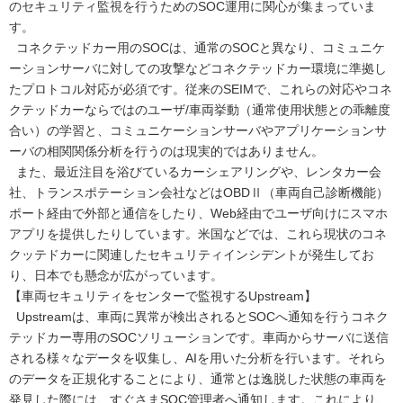
のセキュリティ監視を行うためのSOC運用に関心が集まっていま
す。
コネクテッドカー用のSOCは、通常のSOCと異なり、コミュニケ
ーションサーバに対しての攻撃などコネクテッドカー環境に準拠し
たプロトコル対応が必須です。従来のSEIMで、これらの対応やコネ
クテッドカーならではのユーザ/車両挙動（通常使用状態との乖離度
合い）の学習と、コミュニケーションサーバやアプリケーションサ
ーバの相関関係分析を行うのは現実的ではありません。
また、最近注目を浴びているカーシェアリングや、レンタカー会
社、トランスポテーション会社などはOBDⅡ（車両自己診断機能）
ポート経由で外部と通信をしたり、Web経由でユーザ向けにスマホ
アプリを提供したりしています。米国などでは、これら現状のコネ
クッテドカーに関連したセキュリティインシデントが発生してお
り、日本でも懸念が広がっています。
【車両セキュリティをセンターで監視するUpstream】
Upstreamは、車両に異常が検出されるとSOCへ通知を行うコネク
テッドカー専用のSOCソリューションです。車両からサーバに送信
される様々なデータを収集し、AIを用いた分析を行います。それら
のデータを正規化することにより、通常とは逸脱した状態の車両を
発見した際には、すぐさまSOC管理者へ通知します。これにより、