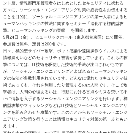
ント層、情報部門系管理者をはじめとしたセキュリティに携わる
方々に、ソーシャル・エンジニアリング対策の必要性をお伝えする
ことを目的に、ソーシャル・エンジニアリングの第一人者によるヒ
ューマンハッキングの技法に関するセミナー「進化する標的型攻
撃。ヒューマンハッキングの実態」 を開催します。
5月24日（金）、ヒューリックホール（東京都台東区）にて開催、
参加費は無料、定員は200名です。
日々、標的型サイバー攻撃、ボット感染や遠隔操作ウイルスによる
情報漏えいなどのセキュリティ被害が多発しています。これらの攻
撃については、IT技術を駆使した技術的手法が注目されがちです
が、ソーシャル・エンジニアリングとよばれるヒューマンハッキン
グの技法が多数利用されています。どんなに優れたセキュリティ技
術であっても、それを利用したり管理するのは人間です。そこで攻
撃者は、人間の心理あるいは、行動における盲点やミスを突いて不
正に情報を入手するソーシャル・エンジニアリングを行います。標
的型攻撃やフィッシングなどはIT技術とソーシャル・エンジニアリ
ングを組み合わせた攻撃です。このことからもソーシャル・エンジ
ニアリング対策を行うことは情報セキュリティ対策の第一歩ともい
えます。
本セミナーの講師は、かつて世界で最も有名なハッカーと呼ばれた