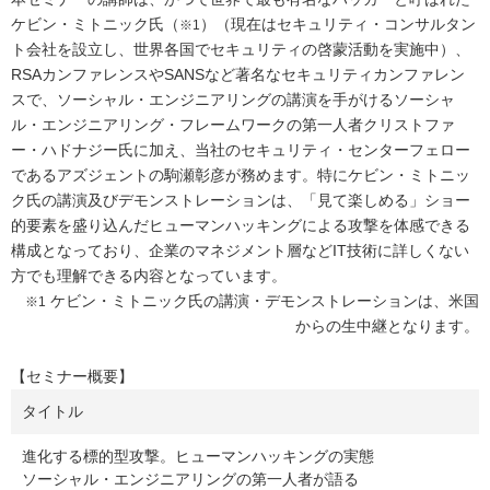
ケビン・ミトニック氏（
）（現在はセキュリティ・コンサルタン
※1
ト会社を設立し、世界各国でセキュリティの啓蒙活動を実施中）、
RSAカンファレンスやSANSなど著名なセキュリティカンファレン
スで、ソーシャル・エンジニアリングの講演を手がけるソーシャ
ル・エンジニアリング・フレームワークの第一人者クリストファ
ー・ハドナジー氏に加え、当社のセキュリティ・センターフェロー
であるアズジェントの駒瀬彰彦が務めます。特にケビン・ミトニッ
ク氏の講演及びデモンストレーションは、「見て楽しめる」ショー
的要素を盛り込んだヒューマンハッキングによる攻撃を体感できる
構成となっており、企業のマネジメント層などIT技術に詳しくない
方でも理解できる内容となっています。
ケビン・ミトニック氏の講演・デモンストレーションは、米国
※1
からの生中継となります。
【セミナー概要】
タイトル
進化する標的型攻撃。ヒューマンハッキングの実態
ソーシャル・エンジニアリングの第一人者が語る