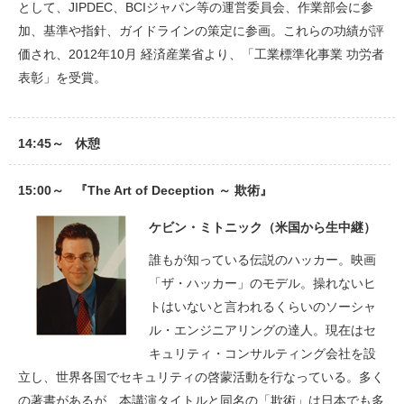
として、JIPDEC、BCIジャパン等の運営委員会、作業部会に参
加、基準や指針、ガイドラインの策定に参画。これらの功績が評
価され、2012年10月 経済産業省より、「工業標準化事業 功労者
表彰」を受賞。
14:45～ 休憩
15:00～ 『The Art of Deception ～ 欺術』
ケビン・ミトニック（米国から生中継）
誰もが知っている伝説のハッカー。映画
「ザ・ハッカー」のモデル。操れないヒ
トはいないと言われるくらいのソーシャ
ル・エンジニアリングの達人。現在はセ
キュリティ・コンサルティング会社を設
立し、世界各国でセキュリティの啓蒙活動を行なっている。多く
の著書があるが、本講演タイトルと同名の「欺術」は日本でも多