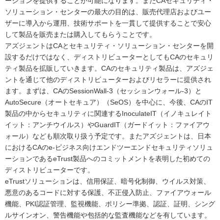
ーションを提供することが可能になります。またCAセキュリティ・
ソリューション・センターの最大の目的は、販売代理店およびユー
ザーに導入から運用、技術サポートを一貫して提供することで安心
して製品を販売または購入してもらうことです。
アズジェントはCAとセキュリティ・ソリューション・センターを開
設するだけではなく、ディストリビューターとしてもCAのセキュリ
ティ製品を拡販していきます。CAのセキュリティ製品は、アズジェ
ントを通じて他のディストリビューターおよびリセラーに提供され
ます。まずは、CAのSessionWall-3（セッションウォール-3）と
AutoSecure（オートセキュア）（SeOS）を中心に、今後、CAのIT
製品の中からセキュリティに関連するInoculateIT（イノキュレイト
イット：アンチウイルス）やGuardIT（ガードイット：ファイアウ
ォール）なども順次取り扱う予定です。またアズジェントは、日本
におけるCAのe-ビジネス向けエンドツーエンドセキュリティソリュ
ーションであるeTrust製品へのコミットメントを表明した初めての
ディストリビューターです。
eTrustソリューションは、信用保証、暗号化制御、ウイルス対策、
悪意のあるコードに対する保護、不正侵入防止、ファイアウォール
機能、PKI認証管理、監視機能、ポリシー準拠、認証、証明、シング
ルサインオン、警告機能や包括的な監査機能などを有しています。