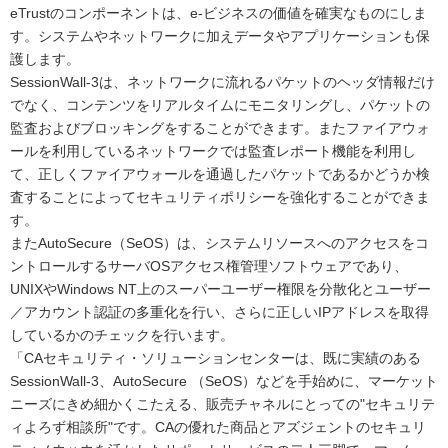
eTrustのコンポーネントは、e-ビジネスの価値を確実なものにしま
す。システムやネットワークに加えデータやアプリケーションも保
護します。
SessionWall-3は、ネットワークに流れるパケットのヘッダ情報だけ
でなく、コンテンツをリアルタイムにモニタリングし、パケットの
監査およびブロッキングをすることができます。またファイアウォ
ールを利用しているネットワークでは監査レポート機能を利用し
て、正しくファイアウォールを通過したパケットであるかどうか検
査することによってセキュリティポリシーを強化することができま
す。
またAutoSecure（SeOS）は、システムリソースへのアクセスをコ
ントロールするサーバOSアクセス権管理ソフトウェアであり、
UNIXやWindows NT上のスーパーユーザー権限を分散化とユーザー
／アカウント認証の多重化を行い、さらに正しいIPアドレスを取得
しているかのチェックを行います。
「CAセキュリティ・ソリューションセンターは、既に実績のある
SessionWall-3、AutoSecure （SeOS）などを手始めに、マーケット
ニーズにきめ細かくこたえる、販売チャネルにとっての"セキュリテ
ィよろず相談所"です。CAの優れた商品とアズジェントのセキュリ