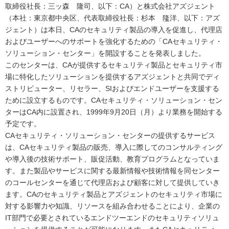
取締役社長：三ッ森 隆司、以下：CA）と株式会社アズジェント
（本社：東京都中央区、代表取締役社長：杉本 隆洋、以下：アズ
ジェント）は本日、CAのセキュリティ製品の導入を促進し、代理店
およびユーザーへのサポートを強化するための「CAセキュリティ・
ソリューション・センター」を開設することを発表しました。
このセンターは、CAが提供するセキュリティ製品とセキュリティ市
場に特化したソリューションを提供するアズジェントと共同でディ
ストリビューター、リセラー、SIおよびエンドユーザーを支援する
ために設立するものです。CAセキュリティ・ソリューション・セン
ターはCA内に設置され、1999年9月20日（月）より業務を開始する
予定です。
CAセキュリティ・ソリューション・センターの提供するサービス
は、CAセキュリティ製品の販売、導入に際してのコンサルティング
や導入後の技術サポート、販促活動、教育プログラムとなっていま
す。また製品やサービスに関する最新情報や技術情報を同センター
のコールセンターを通じて代理店および顧客に対して提供していき
ます。CAのセキュリティ製品とアズジェントのセキュリティ市場に
対する影響力や知識、リソースを組み合わせることにより、企業の
IT部門で必要とされているエンドツーエンドのセキュリティソリュ