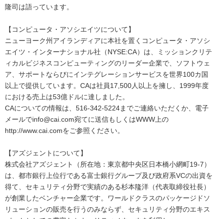
隆司は語っています。
【コンピュータ・アソシエイツについて】
ニューヨーク州アイランディアに本社を置くコンピュータ・アソシ
エイツ・インターナショナル社（NYSE:CA）は、ミッションクリテ
ィカルビジネスコンピューティングのリーダー企業で、ソフトウェ
ア、サポートならびにインテグレーションサービスを世界100カ国
以上で提供しています。CAは社員17,500人以上を擁し、1999年度
における売上は53億ドルに達しました。
CAについての情報は、516-342-5224までご連絡いただくか、電子
メールでinfo@cai.com宛てに送信もしくはWWW上の
http://www.cai.comをご参照ください。
【アズジェントについて】
株式会社アズジェント（所在地：東京都中央区日本橋小網町19-7）
は、都市銀行上位行である富士銀行グループ及び政府系VCの出資を
得て、セキュリティ分野で実績のある杉本隆洋（代表取締役社長）
が創業したベンチャー企業です。ワールドクラスのパッケージドソ
リューションの販売を行うのみならず、セキュリティ分野のエキス