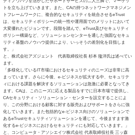
ティノウハウを活かしたサポートサービスの二人三脚で、マーケッ
トを立ち上げていきます。また、CAの持つネットワークマネジメン
トフレームワークに、複合的なセキュリティを統合させるeTrust
は、セキュリティポリシーの統一性や運用面でのメリットにおいて
大変優れたビジョンです。段階を踏んで、eTrust及びセキュリティ
ポリシー構築など、ソリューションセンターを通した強固なセキュ
リティ基盤のノウハウ提供により、いっそうの差別化を目指しま
す。」
と、株式会社アズジェント 代表取締役社長 杉本 隆洋氏は述べてい
ます。
「多様化しているIT市場におけるセキュリティのニーズは非常に高
まっています。さらに今後、e-ビジネスが拡大する中、セキュリテ
ィにおける課題を解決するソリューションは急激に必要となってき
ます。CAは、このニーズに応える製品をすでに日本市場で提供し、
CAセキュリティ・ソリューション・センターを設立することによ
り、この分野における顧客に対する販売およびサポートをさらに強
化していきます。また包括的なe-ビジネス向けのソリューションで
あるeTrustセキュリティソリューションを通じて、今後ますます激
化するe-ビジネスにおけるセキュリティにも対応していきます。」
と、コンピュータ・アソシエイツ株式会社 代表取締役社長 三ッ森