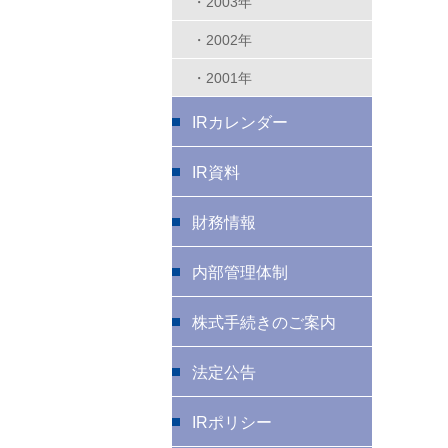
・2003年
・2002年
・2001年
IRカレンダー
IR資料
財務情報
内部管理体制
株式手続きのご案内
法定公告
IRポリシー