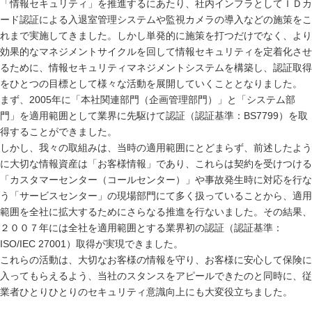
「情報セキュリティ」を推進するにあたり、社内インフラとしてＩＤカ
ード認証による入退室管理システムや監視カメラの導入などの施策をこ
れまで実施してきました。しかし単発的に施策を打つだけでなく、より
効果的なマネジメントサイクルを回して情報セキュリティを定着化させ
るために、情報セキュリティマネジメントシステムを構築し、認証取得
をひとつの目標として様々な活動を展開していくこととなりました。
まず、2005年に「本社関連部門（企画管理部門）」と「システム部
門」を適用範囲として業界に先駆けて認証（認証基準：BS7799）を取
得することができました。
しかし、我々の取組みは、当時の適用範囲にとどまらず、前述したよう
に大切な情報資産は「お客様情報」であり、これらは契約を受けつける
「カスタマーセンター（コールセンター）」や事故発生時に対応を行な
う「サービスセンター」の現場部門にて多く扱っていることから、適用
範囲を全社に拡大するためにさらなる推進を行ないました。その結果、
２００７年には全社を適用範囲とする業界初の認証（認証基準：
ISO/IEC 27001）取得が実現できました。
これらの活動は、大切なお客様の情報を守り、お客様に安心して保険に
入ってもらえるよう、当社のスタンスをアピールできたのと同時に、従
業者ひとりひとりのセキュリティ意識向上にも大変役立ちました。