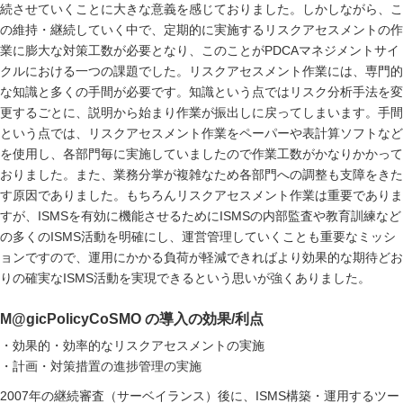
続させていくことに大きな意義を感じておりました。しかしながら、こ
の維持・継続していく中で、定期的に実施するリスクアセスメントの作
業に膨大な対策工数が必要となり、このことがPDCAマネジメントサイ
クルにおける一つの課題でした。リスクアセスメント作業には、専門的
な知識と多くの手間が必要です。知識という点ではリスク分析手法を変
更するごとに、説明から始まり作業が振出しに戻ってしまいます。手間
という点では、リスクアセスメント作業をペーパーや表計算ソフトなど
を使用し、各部門毎に実施していましたので作業工数がかなりかかって
おりました。また、業務分掌が複雑なため各部門への調整も支障をきた
す原因でありました。もちろんリスクアセスメント作業は重要でありま
すが、ISMSを有効に機能させるためにISMSの内部監査や教育訓練など
の多くのISMS活動を明確にし、運営管理していくことも重要なミッシ
ョンですので、運用にかかる負荷が軽減できればより効果的な期待どお
りの確実なISMS活動を実現できるという思いが強くありました。
M@gicPolicyCoSMO の導入の効果/利点
・効果的・効率的なリスクアセスメントの実施
・計画・対策措置の進捗管理の実施
2007年の継続審査（サーベイランス）後に、ISMS構築・運用するツー