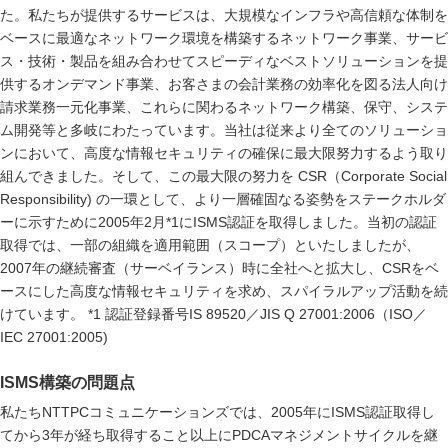
た。私たちが提供するサービスは、大規模なインフラや高信頼な体制を
ベースに最適なネットワーク環境を構築するネットワーク事業、サービ
ス・技術・製品を組み合わせてスピーディなベストソリューションを提
供するオンデマンド事業、お客さまの会計業務の効率化を図る法人向け
請求業務一元化事業、これらに関わるネットワーク構築、保守、システ
ム開発等と多岐にわたっています。当社は従来より全てのソリューショ
ンにおいて、高度な情報セキュリティの確保に最大限努力するよう取り
組んできました。そして、この最大限の努力を CSR（Corporate Social
Responsibility) の一環として、より一層確固なる姿勢をステークホルダ
ーに示すために2005年2月*1にISMS認証を取得しました。当初の認証
取得では、一部の組織を適用範囲（スコープ）といたしましたが、
2007年の継続審査（サーベイランス）時に全社へと拡大し、CSRをベ
ースにした高度な情報セキュリティを求め、スパイラルアップ活動を続
けています。 *1 認証登録番号IS 89520／JIS Q 27001:2006（ISO／
IEC 27001:2005)
ISMS構築の問題点
私たちNTTPCコミュニケーションズでは、2005年にISMS認証取得し
てから3年が経ち取得すること以上にPDCAマネジメントサイクルを継