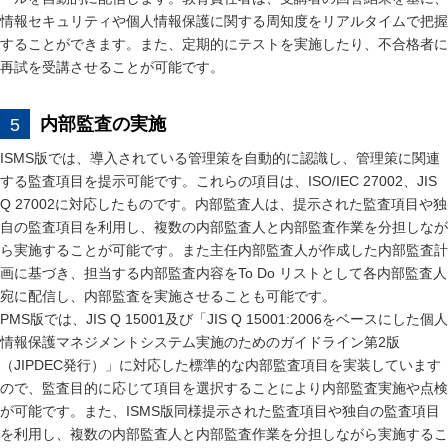
情報セキュリティや個人情報保護に関する周知度をリアルタイムで把握
することができます。また、定期的にテストを実施したり、不合格者に
再試を受講させることが可能です。
内部監査の実施
ISMS版では、導入されている管理策を自動的に認識し、管理策に関連
する監査項目を提示可能です。これらの項目は、ISO/IEC 27002、JIS
Q 27002に対応したものです。内部監査人は、提示された監査項目や独
自の監査項目を利用し、複数の内部監査人と内部監査作業を分担しなが
ら実施することが可能です。また主任内部監査人が作成した内部監査計
画に基づき、担当する内部監査内容をTo Do リストとして各内部監査人
宛に配信し、内部監査を実施させることも可能です。
PMS版では、JIS Q 15001及び「JIS Q 15001:2006をベースにした個人
情報保護マネジメントシステム実施のためのガイドライン第2版
（JIPDEC発行）」に対応した標準的な内部監査項目を実装しています
ので、監査目的に応じて項目を選択することにより内部監査実施や点検
が可能です。また、ISMS版同様提示された監査項目や独自の監査項目
を利用し、複数の内部監査人と内部監査作業を分担しながら実施するこ