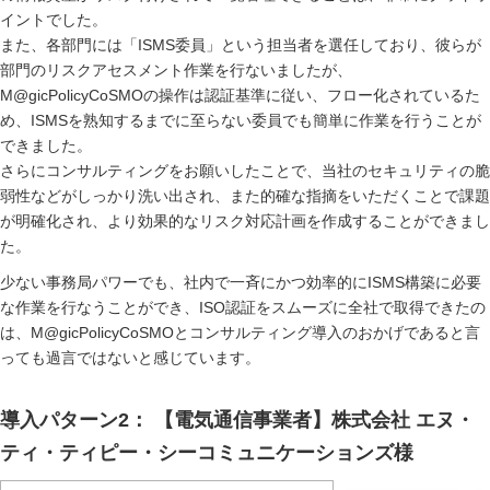
イントでした。
また、各部門には「ISMS委員」という担当者を選任しており、彼らが
部門のリスクアセスメント作業を行ないましたが、
M@gicPolicyCoSMOの操作は認証基準に従い、フロー化されているた
め、ISMSを熟知するまでに至らない委員でも簡単に作業を行うことが
できました。
さらにコンサルティングをお願いしたことで、当社のセキュリティの脆
弱性などがしっかり洗い出され、また的確な指摘をいただくことで課題
が明確化され、より効果的なリスク対応計画を作成することができまし
た。
少ない事務局パワーでも、社内で一斉にかつ効率的にISMS構築に必要
な作業を行なうことができ、ISO認証をスムーズに全社で取得できたの
は、M@gicPolicyCoSMOとコンサルティング導入のおかげであると言
っても過言ではないと感じています。
導入パターン2： 【電気通信事業者】株式会社 エヌ・
ティ・ティピー・シーコミュニケーションズ様