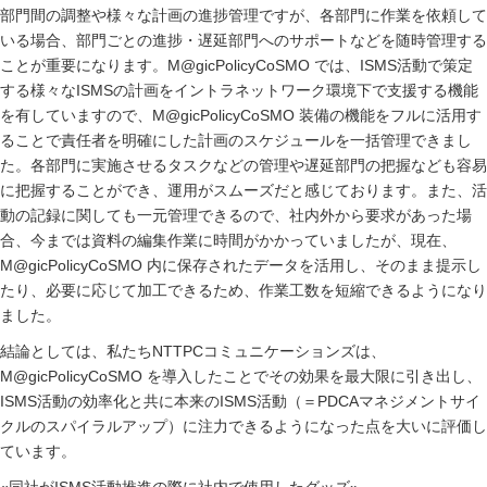
部門間の調整や様々な計画の進捗管理ですが、各部門に作業を依頼して
いる場合、部門ごとの進捗・遅延部門へのサポートなどを随時管理する
ことが重要になります。M@gicPolicyCoSMO では、ISMS活動で策定
する様々なISMSの計画をイントラネットワーク環境下で支援する機能
を有していますので、M@gicPolicyCoSMO 装備の機能をフルに活用す
ることで責任者を明確にした計画のスケジュールを一括管理できまし
た。各部門に実施させるタスクなどの管理や遅延部門の把握なども容易
に把握することができ、運用がスムーズだと感じております。また、活
動の記録に関しても一元管理できるので、社内外から要求があった場
合、今までは資料の編集作業に時間がかかっていましたが、現在、
M@gicPolicyCoSMO 内に保存されたデータを活用し、そのまま提示し
たり、必要に応じて加工できるため、作業工数を短縮できるようになり
ました。
結論としては、私たちNTTPCコミュニケーションズは、
M@gicPolicyCoSMO を導入したことでその効果を最大限に引き出し、
ISMS活動の効率化と共に本来のISMS活動（＝PDCAマネジメントサイ
クルのスパイラルアップ）に注力できるようになった点を大いに評価し
ています。