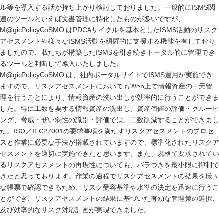
ル等を導入する話が持ち上がり検討しておりました。一般的にISMS関
連のツールといえば文書管理に特化したものが多いですが、
M@gicPolicyCoSMO はPDCAサイクルを基本としたISMS活動のリスク
アセスメントや様々なISMS活動を網羅的に支援する機能を有しており
ましたので、私たちが構築したISMSを引き続きトータル的に管理でき
るツールと判断して導入いたしました。
M@gicPolicyCoSMO は、社内ポータルサイトでISMS運用が実施でき
ますので、リスクアセスメントにおいてもWeb上で情報資産の一元管
理を行うことにより、情報資産の洗い出しが効率的に行うことができま
した。特に工数を要する情報資産の洗出し、資産価値の評価・グルーピ
ング、脅威・ぜい弱性の識別・評価では、工数削減することができまし
た。ISO／IEC27001の要求事項を満たすリスクアセスメントのプロセ
スと作業に必要な手法が搭載されていますので、標準化されたリスクア
セスメントを適切に実施できたと思います。また、規格で要求されてい
るリスクアセスメントの再現性についても、バラつきを最小限に抑制で
きたと思っております。作業の過程でリスクアセスメントの結果を様々
な帳票で確認できるため、リスク受容基準や水準の決定を迅速に行うこ
とができ、リスクアセスメントの結果に基づいた有効な管理策の選択、
及び効率的なリスク対応計画が実現できました。