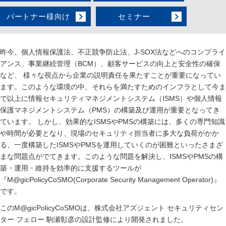
パートナー様向け
セミナー
昨今、個人情報保護法、不正競争防止法、J-SOX法などへのコンプライ
アンス、事業継続管理（BCM）、顧客サービスの向上と安全性の確保
など、 様々な視点から企業の説明責任を果たすことが重要になってい
ます。このような環境の中、それらを満たすためのインフラとして今ま
で以上に情報セキュリティマネジメントシステム（ISMS）や個人情報
保護マネジメントシステム（PMS）の構築及び運用が重要となってき
ています。 しかし、効果的なISMSやPMSの構築には、多くの専門知識
や時間が必要となり、現場のセキュリティ担当者に多大な負荷がかか
る、一度構築したISMSやPMSを運用していくのが困難といったさまざ
まな問題点がでてきます。このような問題を解決し、ISMSやPMSの構
築・運用・維持を効率的に支援するツールが
『M@gicPolicyCoSMO(Corporate Security Management Operator)』
です。
このM@gicPolicyCoSMOは、株式会社アズジェント セキュリティセン
ター フェロー 駒瀬彰彦の設計監修により開発されました。