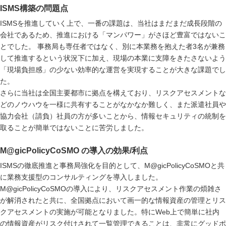
ISMS構築の問題点
ISMSを推進していく上で、一番の課題は、当社はまだまだ成長段階の
会社であるため、推進における「マンパワー」がさほど豊富ではないこ
とでした。 事務局も専任者ではなく、別に本業務を抱えた者3名が兼務
して推進するという状況下に加え、現場の本業に支障をきたさないよう
「現場負担感」の少ない効率的な運営を実現することが大きな課題でし
た。
さらに当社は全国主要都市に拠点を構えており、リスクアセスメントな
どのノウハウを一様に共有することがなかなか難しく、また派遣社員や
協力会社（請負）社員の方が多いことから、情報セキュリティの統制を
取ることが簡単ではないことに苦労しました。
M@gicPolicyCoSMO の導入の効果/利点
ISMSの徹底推進と事務局強化を目的として、M@gicPolicyCoSMOと共
に業務支援型のコンサルティングを導入しました。
M@gicPolicyCoSMOの導入により、リスクアセスメント作業の煩雑さ
が解消されたと共に、全国拠点において画一的な情報資産の管理とリス
クアセスメントの実施が可能となりました。特にWeb上で簡単に社内
の情報資産がリスク付けされて一覧管理できることは、非常にグッドポ