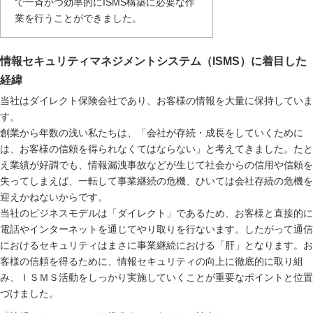
で一斉かつ効率的にISMS構築に必要な作
業を行うことができました。
情報セキュリティマネジメントシステム（ISMS）に着目した
経緯
当社はダイレクト保険会社であり、お客様の情報を大量に保持していま
す。
創業から年数の浅い私たちは、「会社が存続・成長をしていくために
は、お客様の信頼を得られなくてはならない」と考えてきました。たと
え業績が好調でも、情報漏洩事故などが生じて社会からの信用や信頼を
失ってしまえば、一転して事業継続の危機、ひいては会社存続の危機を
迎えかねないからです。
当社のビジネスモデルは「ダイレクト」であるため、お客様と直接的に
電話やインターネットを通じてやり取りを行ないます。したがって通信
におけるセキュリティはまさに事業継続における「肝」となります。お
客様の信頼を得るために、情報セキュリティの向上に徹底的に取り組
み、ＩＳＭＳ活動をしっかり実施していくことが重要なポイントと位置
づけました。