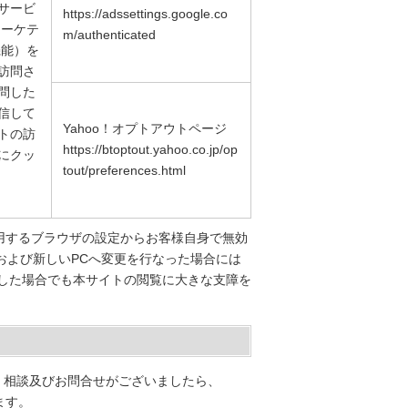
サービ
https://adssettings.google.co
マーケテ
m/authenticated
機能）を
訪問さ
問した
信して
Yahoo！オプトアウトページ
トの訪
https://btoptout.yahoo.co.jp/op
にクッ
tout/preferences.html
利用するブラウザの設定からお客様自身で無効
除および新しいPCへ変更を行なった場合には
止した場合でも本サイトの閲覧に大きな支障を
。
・相談及びお問合せがございましたら、
ます。