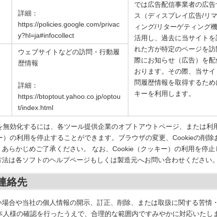
では広告配信事業者の広告
詳細：
ス（ディスプレイ広告/リ
https://policies.google.com/privac
ィング/リターゲティング
y?hl=ja#infocollect
活用し、過去に当サイトを
れた方が特定のページを訪
ウェブサイトなどの訪問・行動履
際にお知らせ（広告）を配
歴情報
おります。その際、当サイ
問履歴情報を取得するため
詳細：
キーを利用します。
https://btoptout.yahoo.co.jp/optou
t/index.html
ー）を無効化するには、各ツール提供企業のオプトアウトページ、または
キー）の利用を停止することができます。ブラウザの変更、Cookieの削
あらかじめご了承ください。 なお、Cookie（クッキー）の利用を停
方法は各ソフトのヘルプページもしくは製造元へお問い合わせください
連絡先
い場合や当社の個人情報の開示、訂正、削除、または取扱に関する苦情
本人様の確認を行ったうえで、合理的な範囲内ですみやかに対応いたし