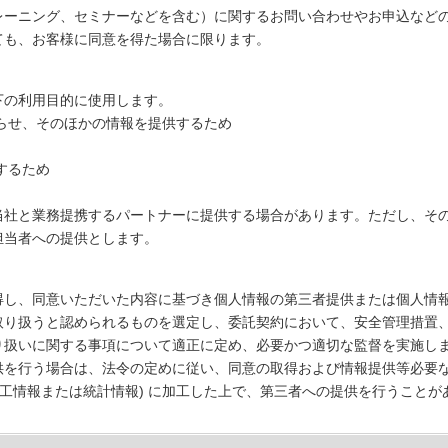
レーニング、セミナーなどを含む）に関するお問い合わせやお申込など
ても、お客様に同意を得た場合に限ります。
下の利用目的に使用します。
らせ、そのほかの情報を提供するため
するため
当社と業務提携するパートナーに提供する場合があります。ただし、そ
担当者への提供とします。
得し、同意いただいた内容に基づき個人情報の第三者提供または個人情
取り扱うと認められるものを選定し、委託契約において、安全管理措置
り扱いに関する事項について適正に定め、必要かつ適切な監督を実施し
供を行う場合は、法令の定めに従い、同意の取得および情報提供等必要な
加工情報または統計情報) に加工した上で、第三者への提供を行うことが