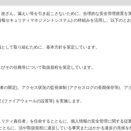
、改ざん、漏えい等を引き起こさないために、合理的な安全管理措置を
 (情報セキュリティマネジメントシステム) の枠組みを活用し、以下の
織として取り組むために、基本方針を策定しています。
よびその任務等について取扱規程を策定しています。
限者の限定)、アクセス状況の監視体制 (アクセスログの長期保存等)、
(ファイアウォールの設置等) を実施します。
ュリティ責任者」を任命するとともに、個人情報の安全管理に関する従
するとともに、法や取扱規程に違反している事実またはかかる違反の兆候